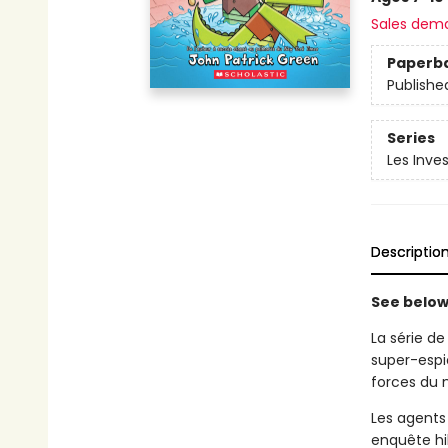
Sales dem
Paperb
Publishe
Series
Les Inve
Descriptio
See below 
La série de
super-espi
forces du 
Les agents
enquête hi