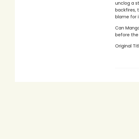
unclog a st
backfires, 
blame for i
Can Mango 
before the 
Original Tit