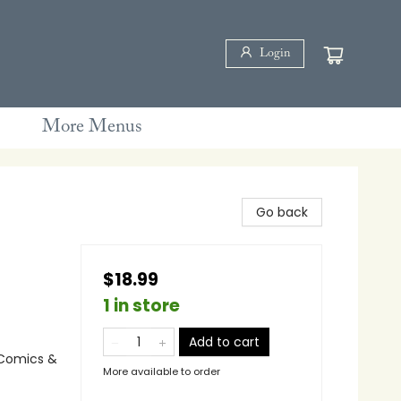
Login
More Menus
Go back
$18.99
1 in store
Add to cart
 Comics &
More available to order