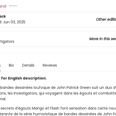
and:
ack
Other editi
d:
Jun 03, 2025
More in this se
stigators
n
Bio
Details
Reviews
for English description.
 bandes dessinées loufoque de John Patrick Green suit un duo d’
ons, les Investigators, qui voyagent dans les égouts et combatte
mal.
 secrets d’égouts Mango et Flash font sensation dans cette nou
larante de la série humoristique de bandes dessinées de John Pa