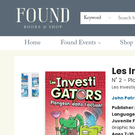
Contact & Hours
Gift Cards
Book Club Questions
Retreats
Blog
Terms & Conditions
Keyword
Home
Found Events
Shop
Found Books & Shop
Les 
N˚ 2 - P
Les Invest
John Patr
Publisher
Language
Juvenile F
Graphic No
Ages 7-10