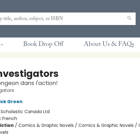
Book Drop Off
About Us & FAQs
Investigators
longeon dans l'action!
igators
ick Green
:
Scholastic Canada Ltd
:
French
iction
/
Comics & Graphic Novels / Comics & Graphic Novels /
vels