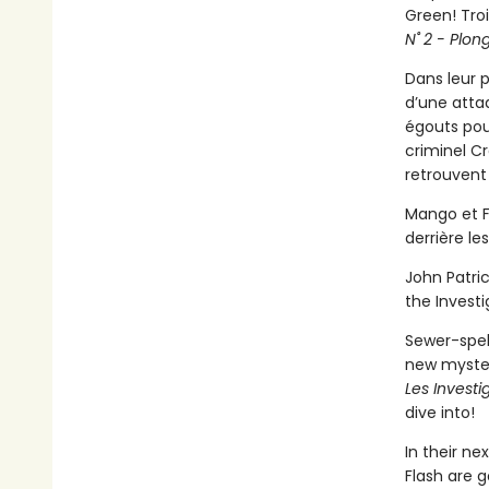
Green! Troi
N˚ 2 - Plon
Dans leur p
d’une attaq
égouts pou
criminel Cr
retrouvent 
Mango et Fl
derrière le
John Patric
the Investi
Sewer-spel
new mystery
Les Investi
dive into!
In their ne
Flash are 