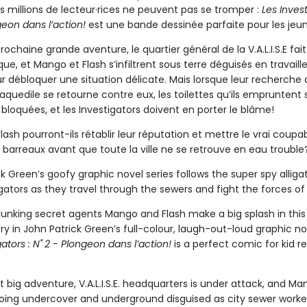
s millions de lecteur·rices ne peuvent pas se tromper :
Les Invest
geon dans l’action!
est une bande dessinée parfaite pour les jeu
rochaine grande aventure, le quartier général de la V.A.L.I.S.E fait 
ue, et Mango et Flash s’infiltrent sous terre déguisés en travaill
r débloquer une situation délicate. Mais lorsque leur recherche 
aquedile se retourne contre eux, les toilettes qu’ils empruntent 
bloquées, et les Investigators doivent en porter le blâme!
ash pourront-ils rétablir leur réputation et mettre le vrai coupa
s barreaux avant que toute la ville ne se retrouve en eau trouble
k Green’s goofy graphic novel series follows the super spy alliga
gators as they travel through the sewers and fight the forces of e
unking secret agents Mango and Flash make a big splash in this 
 in John Patrick Green’s full-colour, laugh-out-loud graphic nov
gators : N˚ 2 - Plongeon dans l’action!
is a perfect comic for kid r
xt big adventure, V.A.L.I.S.E. headquarters is under attack, and M
going undercover and underground disguised as city sewer worke