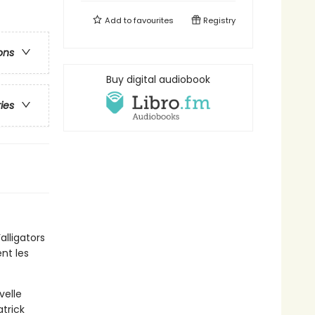
Add to
favourites
Registry
ons
Buy digital audiobook
ries
alligators
nt les
velle
trick