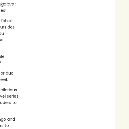
igators :
nes!
l’objet
eurs des
du
se
ble
?
tor duo
vil.
hilarious
el series!
eaders to
ango and
rs to